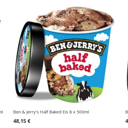
ml
Ben & Jerry’s Half Baked Eis 8 x 500ml
B
48,15
€
4