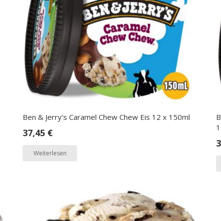
Ben & Jerry’s Caramel Chew Chew Eis 12 x 150ml
B
1
37,45
€
3
Weiterlesen