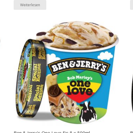
Weiterlesen
Ben & Jerry’s One Love Eis 8 x 500ml
B