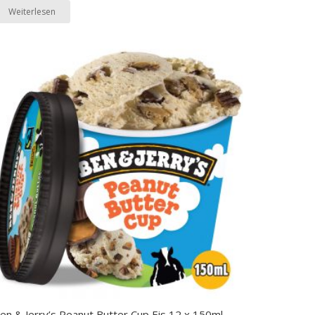
Weiterlesen
en & Jerry’s Peanut Butter Cup Eis 12 x 150ml