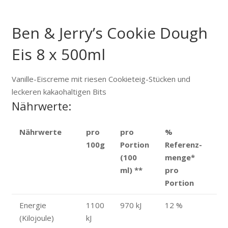
Ben & Jerry’s Cookie Dough
Eis 8 x 500ml
Vanille-Eiscreme mit riesen Cookieteig-Stücken und
leckeren kakaohaltigen Bits
Nährwerte:
Nährwerte
pro
pro
%
100g
Portion
Referenz­
(100
menge
*
ml)
**
pro
Portion
Energie
1100
970 kJ
12 %
(Kilojoule)
kJ