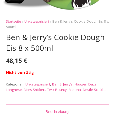
Startseite
/
Unkategorisiert
/ Ben & Jerry’s Cookie Dough Eis 8 x
500ml
Ben & Jerry’s Cookie Dough
Eis 8 x 500ml
48,15
€
Nicht vorrätig
Kategorien:
Unkategorisiert
,
Ben & Jerry’s
,
Häagen Dazs
,
Langnese
,
Mars Snickers Twix Bounty
,
Melona
,
Nestlé-Schöller
Beschreibung