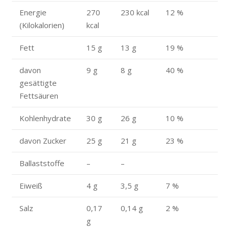
Energie
270
230 kcal
12 %
(Kilokalorien)
kcal
Fett
15 g
13 g
19 %
davon
9 g
8 g
40 %
gesättigte
Fettsäuren
Kohlenhydrate
30 g
26 g
10 %
davon Zucker
25 g
21 g
23 %
Ballaststoffe
–
–
Eiweiß
4 g
3,5 g
7 %
Salz
0,17
0,14 g
2 %
g