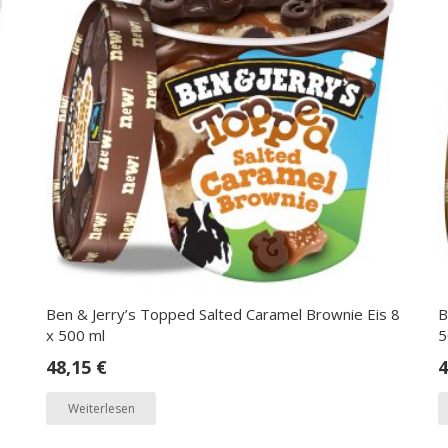
Ben & Jerry’s Topped Salted Caramel Brownie Eis 8
B
x 500 ml
5
48,15
€
4
Weiterlesen