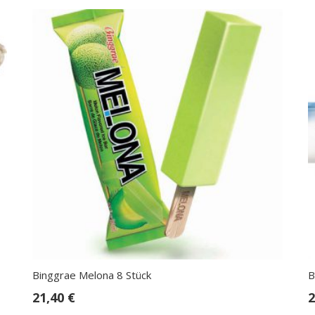
Binggrae Melona 8 Stück
B
21,40
€
2