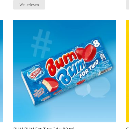
Weiterlesen
BUM BUM For Two 24 x 80 ml
C