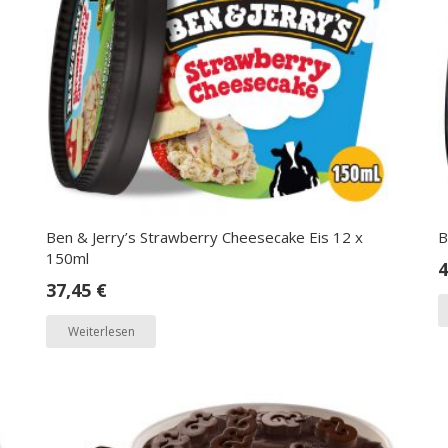
Ben & Jerry’s Strawberry Cheesecake Eis 12 x
B
150ml
4
37,45
€
Weiterlesen