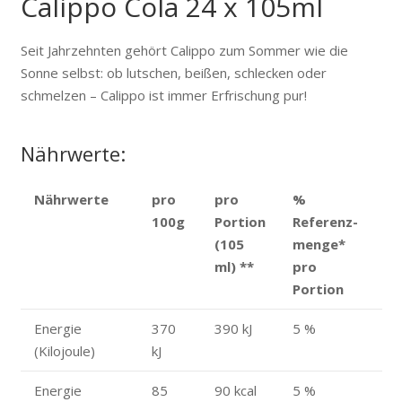
Calippo Cola 24 x 105ml
Seit Jahrzehnten gehört Calippo zum Sommer wie die
Sonne selbst: ob lutschen, beißen, schlecken oder
schmelzen – Calippo ist immer Erfrischung pur!
Nährwerte:
Nährwerte
pro
pro
%
100g
Portion
Referenz­
(105
menge
*
ml)
**
pro
Portion
Energie
370
390 kJ
5 %
(Kilojoule)
kJ
Energie
85
90 kcal
5 %