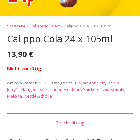
Startseite
/
Unkategorisiert
/ Calippo Cola 24 x 105ml
Calippo Cola 24 x 105ml
13,90
€
Nicht vorrätig
Artikelnummer:
5030
Kategorien:
Unkategorisiert
,
Ben &
Jerry’s
,
Häagen Dazs
,
Langnese
,
Mars Snickers Twix Bounty
,
Melona
,
Nestlé-Schöller
Beschreibung