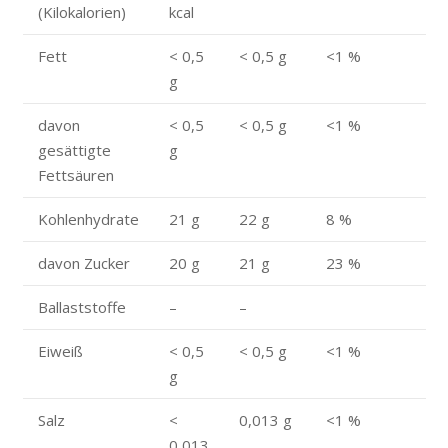
(Kilokalorien)
kcal
Fett
< 0,5
< 0,5 g
<1 %
g
davon
< 0,5
< 0,5 g
<1 %
gesättigte
g
Fettsäuren
Kohlenhydrate
21 g
22 g
8 %
davon Zucker
20 g
21 g
23 %
Ballaststoffe
–
–
Eiweiß
< 0,5
< 0,5 g
<1 %
g
Salz
<
0,013 g
<1 %
0,013