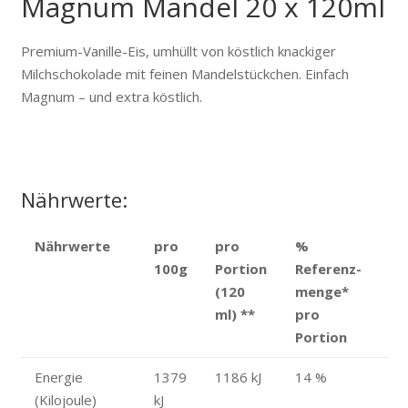
Magnum Mandel 20 x 120ml
Premium-Vanille-Eis, umhüllt von köstlich knackiger
Milchschokolade mit feinen Mandelstückchen. Einfach
Magnum – und extra köstlich.
Nährwerte:
Nährwerte
pro
pro
%
100g
Portion
Referenz­
(120
menge
*
ml)
**
pro
Portion
Energie
1379
1186 kJ
14 %
(Kilojoule)
kJ