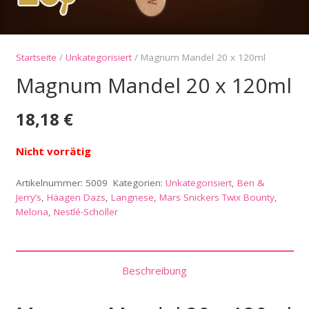
Startseite
/
Unkategorisiert
/ Magnum Mandel 20 x 120ml
Magnum Mandel 20 x 120ml
18,18
€
Nicht vorrätig
Artikelnummer:
5009
Kategorien:
Unkategorisiert
,
Ben &
Jerry’s
,
Häagen Dazs
,
Langnese
,
Mars Snickers Twix Bounty
,
Melona
,
Nestlé-Schöller
Beschreibung