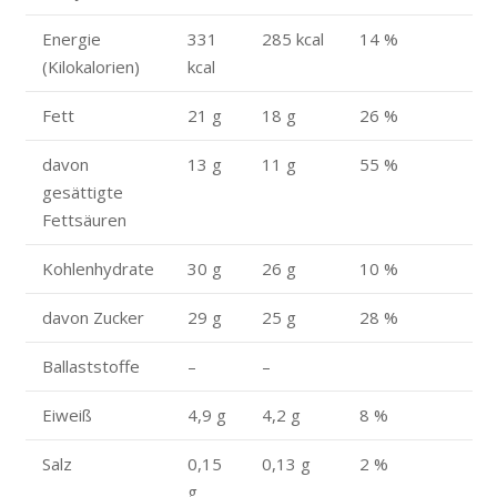
Energie
331
285 kcal
14 %
(Kilokalorien)
kcal
Fett
21 g
18 g
26 %
davon
13 g
11 g
55 %
gesättigte
Fettsäuren
Kohlenhydrate
30 g
26 g
10 %
davon Zucker
29 g
25 g
28 %
Ballaststoffe
–
–
Eiweiß
4,9 g
4,2 g
8 %
Salz
0,15
0,13 g
2 %
g