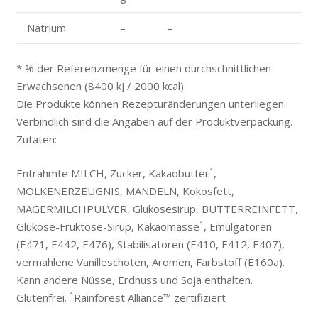
Natrium
–
–
* % der Referenzmenge für einen durchschnittlichen
Erwachsenen (8400 kJ / 2000 kcal)
Die Produkte können Rezepturänderungen unterliegen.
Verbindlich sind die Angaben auf der Produktverpackung.
Zutaten:
Entrahmte MILCH, Zucker, Kakaobutter¹,
MOLKENERZEUGNIS, MANDELN, Kokosfett,
MAGERMILCHPULVER, Glukosesirup, BUTTERREINFETT,
Glukose-Fruktose-Sirup, Kakaomasse¹, Emulgatoren
(E471, E442, E476), Stabilisatoren (E410, E412, E407),
vermahlene Vanilleschoten, Aromen, Farbstoff (E160a).
Kann andere Nüsse, Erdnuss und Soja enthalten.
Glutenfrei. ¹Rainforest Alliance™ zertifiziert