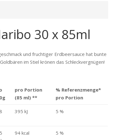
aribo 30 x 85ml
egeschmack und fruchtiger Erdbeersauce hat bunte
Goldbären im Stiel krönen das Schleckvergnügen!
o
pro Portion
% Referenz­menge
*
0g
(85 ml)
**
pro Portion
8
395 kJ
5 %
5
94 kcal
5 %